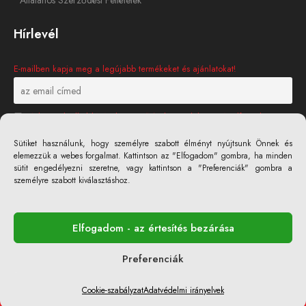
Hírlevél
E-mailben kapja meg a legújabb termékeket és ajánlatokat!
Adatainak elküldésével megerősíti, hogy elolvasta és elfogadta
Adatvédelmi Irányelveket
Sütiket használunk, hogy személyre szabott élményt nyújtsunk Önnek és
elemezzük a webes forgalmat. Kattintson az "Elfogadom" gombra, ha minden
sütit engedélyezni szeretne, vagy kattintson a "Preferenciák" gombra a
személyre szabott kiválasztáshoz.
Elfogadom - az értesítés bezárása
ZuperPRO Tools © 2026. Minden jog fenntartva
Preferenciák
A megrendeléseket 3 munkaórán belül feladjuk
Elfogadjuk az utánvétet és az Apple/Google Pay-t
Cookie-szabályzat
Adatvédelmi irányelvek
Akció | Legkedvezőbb árak