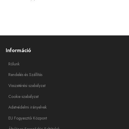
Információ
Rólunk
Rendelés és Szállítás
Visszatérési szabályzat
Cookie szabályzat
Adatvédelmi irányelvek
EU Fogyasztói Központ
Általános Szerződési Feltételek