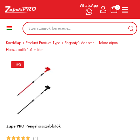
WhatsApp
0
Kezdőlap
»
Product Product Type
»
Fogantyú Adapter + Teleszkópos
Hosszabbító 1.6 méter
- 49%
ZuperPRO Pengehosszabbítók
(4)