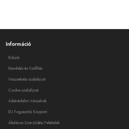
Információ
Rólunk
Rendelés és Szállítás
Visszatérési szabályzat
Cookie szabályzat
Adatvédelmi irányelvek
EU Fogyasztói Központ
Általános Szerződési Feltételek