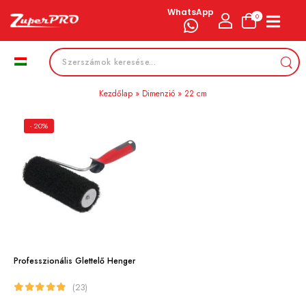
WhatsApp
0
Kezdőlap
»
Dimenzió
»
22 cm
- 20%
Professzionális Glettelő Henger
(23)