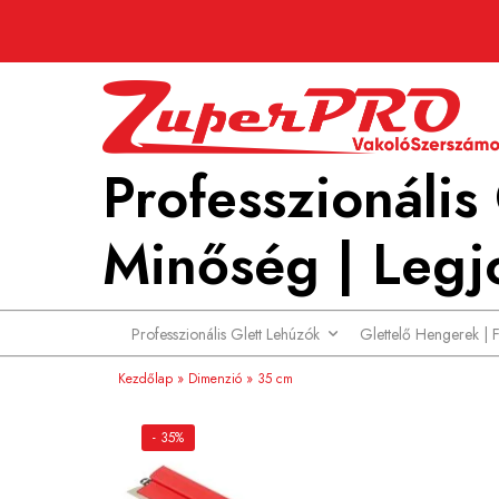
Professzionális
Minőség | Legjo
Professzionális Glett Lehúzók
Glettelő Hengerek | 
Kezdőlap
»
Dimenzió
»
35 cm
- 35%