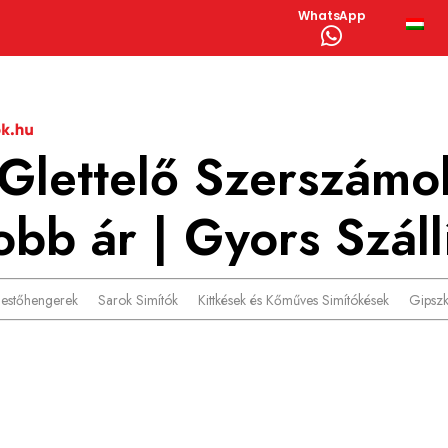
WhatsApp
 Glettelő Szerszámo
bb ár | Gyors Száll
Festőhengerek
Sarok Simítók
Kittkések és Kőműves Simítókések
Gipsz