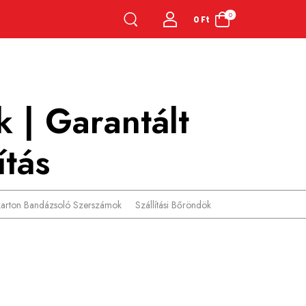
0
0
Ft
k | Garantált
ítás
karton Bandázsoló Szerszámok
Szállítási Bőröndök