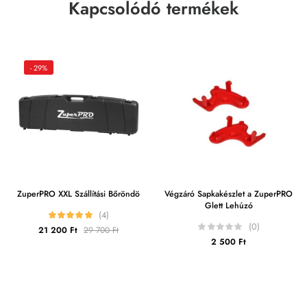
Kapcsolódó termékek
- 29%
ZuperPRO XXL Szállítási Bőröndö
Végzáró Sapkakészlet a ZuperPRO
Glett Lehúzó
(4)
(0)
21 200
Ft
29 700
Ft
2 500
Ft