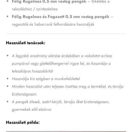
Félig Rugalmas 0.5 mm vastag pengék
– tökéletes a
rakodáshoz / szintezéshez
Félig Rugalmas és Fogazott 0.5 mm vastag pengék
–
ragasztók és habarcsok felhordására használják
Használati tanácsok:
A legjobb eredmény elérése érdekében a vakolatot airless
pumpával vagy glettelőhengerrel vigye fel, és használja a
teleszkópos hosszabbítót
Használja kis szögben a munkafelülettel
Minden használat után teljesen tisztítsa meg a terméket, és tárolja
biztonságosan.
A pengék élesek, ezért kérjük, tárolja őket biztonságosan,
gyermekek elől elzárva
Használati példa: