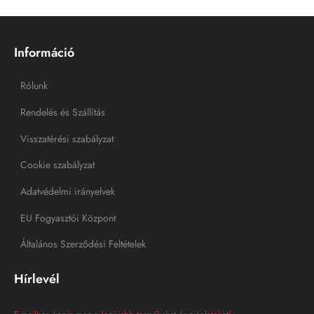
Információ
Rólunk
Rendelés és Szállítás
Visszatérési szabályzat
Cookie szabályzat
Adatvédelmi irányelvek
EU Fogyasztói Központ
Általános Szerződési Feltételek
Hírlevél