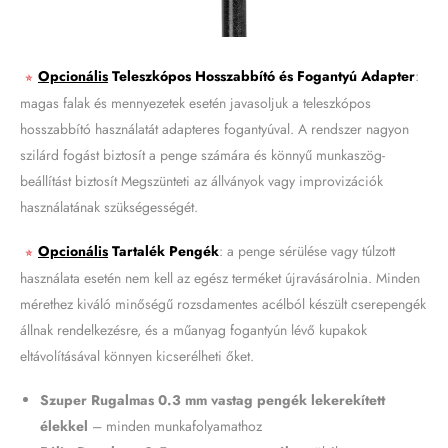
Opcionális
Teleszkópos Hosszabbító és Fogantyú Adapter
:
✯
magas falak és mennyezetek esetén javasoljuk a teleszkópos
hosszabbító használatát adapteres fogantyúval. A rendszer nagyon
szilárd fogást biztosít a penge számára és könnyű munkaszög-
beállítást biztosít Megszünteti az állványok vagy improvizációk
használatának szükségességét.
Opcionális
Tartalék Pengék
: a penge sérülése vagy túlzott
✯
használata esetén nem kell az egész terméket újravásárolnia. Minden
mérethez kiváló minőségű rozsdamentes acélból készült cserepengék
állnak rendelkezésre, és a műanyag fogantyún lévő kupakok
eltávolításával könnyen kicserélheti őket.
Szuper Rugalmas 0.3 mm vastag pengék lekerekített
élekkel
– minden munkafolyamathoz