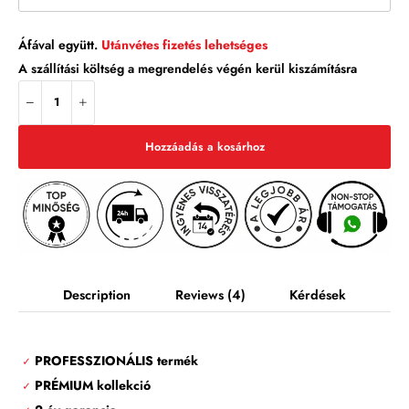
Áfával együtt.
Utánvétes fizetés lehetséges
A szállítási költség a megrendelés végén kerül kiszámításra
Hozzáadás a kosárhoz
Description
Reviews
(4)
Kérdések
PROFESSZIONÁLIS termék
✓
PRÉMIUM kollekció
✓