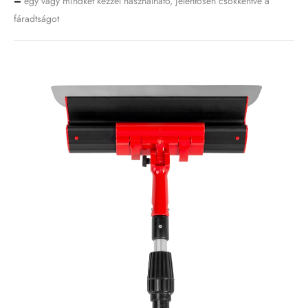
–
egy vagy mindkét kézzel használható, jelentősen csökkentve a
fáradtságot