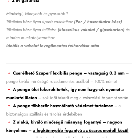
2 év garancia
✓
Minőségi, könnyebb és gyorsabb!!
Tökéletes bármilyen típusú vakolathoz
(Por / használatra kész)
Tökéletes bármilyen felületre
(klasszikus vakolat / gipszkarton)
és
minden munkafolyamathoz
Ideális a vakolat levegőmentes felhordása után
Cserélhető SzuperFlexibilis penge – vastagság 0.3 mm
–
➥
penge kiváló minőségű rozsdamentes acélból – 100% német
A penge élei lekerekítettek, így nem hagynak nyomot a
➥
munkafelületen
– sok időt takarít meg a csiszolási folyamat során
A penge többször használható védelmet tartalmaz
– a
➥
biztonságos szállítás és tárolás érdekében
Z alakú, kiváló minőségű műanyag fogantyú – nagyon
➥
kényelmes –
a legkönnyebb fogantyú az összes modell közül